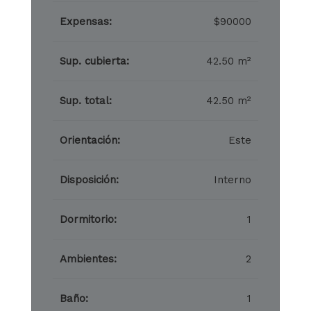
Expensas:
$90000
Sup. cubierta:
42.50 m²
Sup. total:
42.50 m²
Orientación:
Este
Disposición:
Interno
Dormitorio:
1
Ambientes:
2
Baño:
1