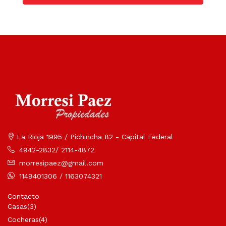
La Rioja 1995 / Pichincha 82 - Capital Federal
4942-2832/ 2114-4872
morresipaez@gmail.com
1149401306 / 1163074321
Contacto
Casas
(3)
Cocheras
(4)