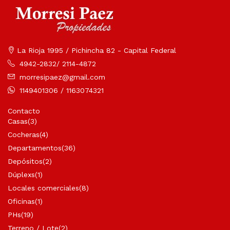
La Rioja 1995 / Pichincha 82 - Capital Federal
4942-2832/ 2114-4872
morresipaez@gmail.com
1149401306 / 1163074321
Contacto
Casas
(3)
Cocheras
(4)
Departamentos
(36)
Depósitos
(2)
Dúplexs
(1)
Locales comerciales
(8)
Oficinas
(1)
PHs
(19)
Terreno / Lote
(2)