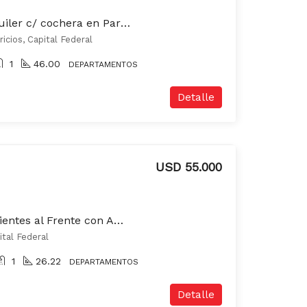
Departamento en alquiler c/ cochera en Parque Patricios
icios, Capital Federal
1
46.00
DEPARTAMENTOS
Detalle
USD 55.000
Departamento 2 Ambientes al Frente con Amplio Balcon, luminoso Muy Buen estado
ital Federal
1
26.22
DEPARTAMENTOS
Detalle