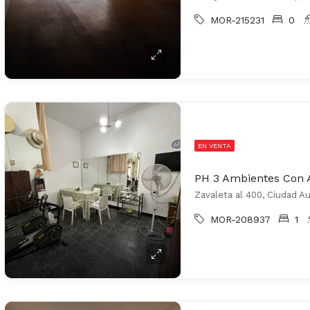
MOR-215231
0
EN VENTA
MOR-208937
1