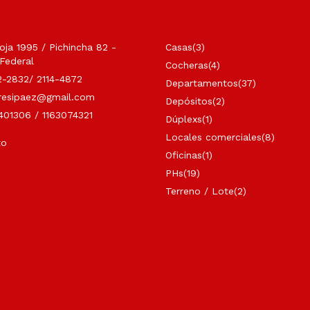
oja 1995 / Pichincha 82 -
Casas
(3)
 Federal
Cocheras
(4)
-2832/ 2114-4872
Departamentos
(37)
resipaez@gmail.com
Depósitos
(2)
401306 / 1163074321
Dúplexs
(1)
Locales comerciales
(8)
to
Oficinas
(1)
PHs
(19)
Terreno / Lote
(2)