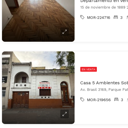
Departamento en vent
MOR-224716
3
EN VENTA
Av. Brasil 3169, Parque Pat
MOR-219656
3