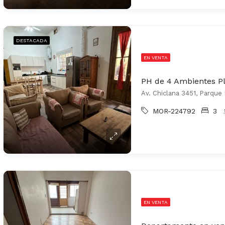
DESTACADA
EN VENTA
Av. Chiclana 3451, Parque 
MOR-224792
3
EN VENTA