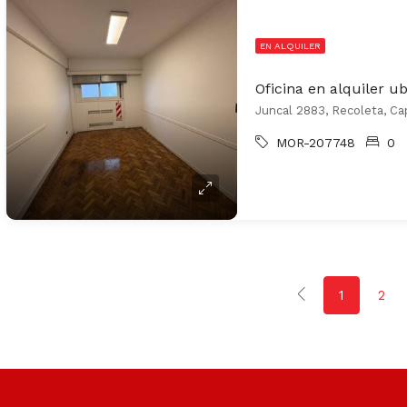
EN ALQUILER
Oficina en alquiler u
Juncal 2883, Recoleta, Cap
MOR-207748
0
1
2