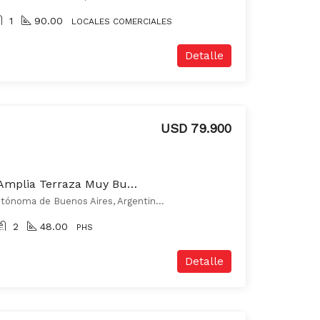
1
90.00
LOCALES COMERCIALES
Detalle
USD 79.900
PH 3 Ambientes Con Amplia Terraza Muy Buen Estado Sin Expensas!
Zavaleta al 400, Ciudad Autónoma de Buenos Aires, Argentina, Parque Patricios, Capital Federal
2
48.00
PHS
Detalle