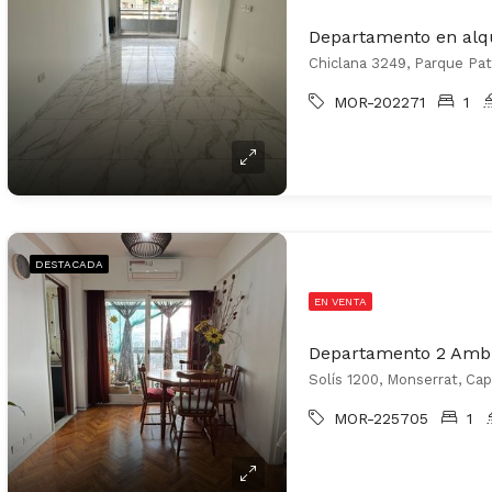
Chiclana 3249, Parque Patr
MOR-202271
1
DESTACADA
EN VENTA
Solís 1200, Monserrat, Cap
MOR-225705
1