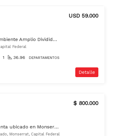
USD 59.000
Departamento de 1 Ambiente Amplio Dividido Balcon Contra Frente Cocina separada
apital Federal
1
36.96
DEPARTAMENTOS
Detalle
$ 800.000
Local comercial en venta ubicado en Monserrat
ado, Monserrat, Capital Federal