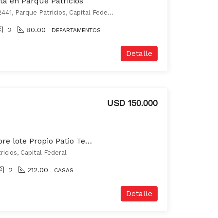
a en Parque Patricios
15 de noviembre de 1889 2441, Parque Patricios, Capital Federal
2
80.00
DEPARTAMENTOS
Detalle
USD 150.000
Casa 5 Ambientes Sobre lote Propio Patio Terraza Garage a Refaccionar!!
ricios, Capital Federal
2
212.00
CASAS
Detalle