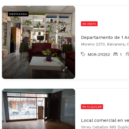
DESTACADA
EN VENTA
Moreno 2370, Balvanera, C
MOR-211252
1
EN ALQUILER
Virrey Ceballos 995 Duplic