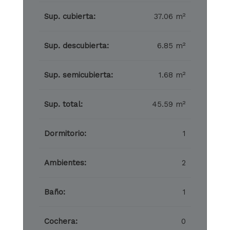
Sup. cubierta:
37.06 m²
Sup. descubierta:
6.85 m²
Sup. semicubierta:
1.68 m²
Sup. total:
45.59 m²
Dormitorio:
1
Ambientes:
2
Baño:
1
Cochera:
0